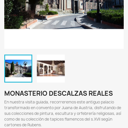
MONASTERIO DESCALZAS REALES
En nuestra visita guiada, recorreremos este antiguo palacio
transformado en convento por Juana de Austria, disfrutando de
sus colecciones de pintura, escultura y orfebrería religiosas, así
como de su colección de tapices flamencos del s.XVII según
cartones de Rubens.