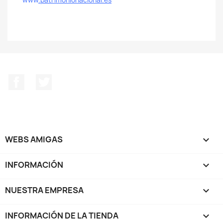
www
.patrimonionacional.es
Facebook
Twitter
WEBS AMIGAS

INFORMACIÓN

NUESTRA EMPRESA

INFORMACIÓN DE LA TIENDA
keyboard_arrow_down